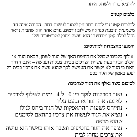
להוציא כדור ולשחק איתו.
כלבים קטנים
לכלבים קטני גוף לוקח יותר זמן ללמוד לעשות בחוץ. הסיבה אינה חד
משמעית ונובעת כנראה משילוב גורמים. גורם אחד הוא שהבית נראה
גדול לכלב קטן ומבחינתו הוא עושה מחוץ לטריטוריה שלו.
הימנעו מהצמדות למיתוסים
:
'אילוף כלבים' שכולל את דחיפת האף של הגור לשתן, הכאת הגור או
הכלב הבוגר בעת עשיית הצרכים בבית, צעקות וענישה – אינם הדרך
וזאת כי הגור לא יקשר את הענישה לכך שהוא עשה את צרכיו בבית רק
יפגע באמון של הגור בכם.
לסיכום כיצד נאלף את הגור לצרכים
?
נאזר בסבלנות לוקח בין 10 ל 14 ימים לאילוף לצרכים
לא נכה את הגור או נכעס עליו
נתייחס לשעות ההתאפקות של הגור ביחס לגילו
נוציא את הגור לעשות את צרכיו בהתאם לסימנים
שהוא מראה
נצ'פר את הגור בחטיפים ונשבח אותו כאשר הוא עושה
את צרכים מחוץ לבית