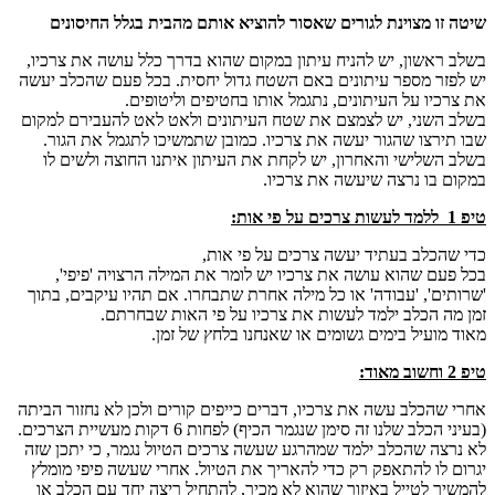
שיטה זו מצוינת לגורים שאסור להוציא אותם מהבית בגלל החיסונים
בשלב ראשון, יש להניח עיתון במקום שהוא בדרך כלל עושה את צרכיו,
יש לפזר מספר עיתונים באם השטח גדול יחסית. בכל פעם שהכלב יעשה
את צרכיו על העיתונים, נתגמל אותו בחטיפים וליטופים.
בשלב השני, יש לצמצם את שטח העיתונים ולאט לאט להעבירם למקום
שבו תירצו שהגור יעשה את צרכיו. כמובן שתמשיכו לתגמל את הגור.
בשלב השלישי והאחרון, יש לקחת את העיתון איתנו החוצה ולשים לו
במקום בו נרצה שיעשה את צרכיו.
טיפ 1 ללמד לעשות צרכים על פי אות
:
כדי שהכלב בעתיד יעשה צרכים על פי אות,
בכל פעם שהוא עושה את צרכיו יש לומר את המילה הרצויה 'פיפי',
'שרותים', 'עבודה' או כל מילה אחרת שתבחרו. אם תהיו עיקבים, בתוך
זמן מה הכלב ילמד לעשות את צרכיו על פי האות שבחרתם.
מאוד מועיל בימים גשומים או שאנחנו בלחץ של זמן.
טיפ 2 וחשוב מאוד
:
אחרי שהכלב עשה את צרכיו, דברים כייפים קורים ולכן לא נחזור הביתה
(בעיני הכלב שלנו זה סימן שנגמר הכיף) לפחות 6 דקות מעשיית הצרכים.
לא נרצה שהכלב ילמד שמהרגע שעשה צרכים הטיול נגמר, כי יתכן שזה
יגרום לו להתאפק רק כדי להאריך את הטיול. אחרי שעשה פיפי מומלץ
להמשיך לטייל באיזור שהוא לא מכיר, להתחיל ריצה יחד עם הכלב או