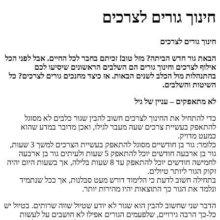
חינוך גורים לצרכים
חינוך גורים לצרכים
הבאת גור חדש הביתה? מזל טוב! זכיתם בחבר לכל החיים. אבל לפני הכל
אילוף לצרכים וחינוך גורים הם השלבים הראשונים שיסיעו לכם
בהתנהלות מול הכלב לשנים הבאות. אז כיצד מחנכים גורים לצרכים? כל
השיטות והשלבים
.
לא מתאפקים – עניין של גיל
כדי להתחיל את החינוך לצרכים חשוב להבין שגור כלבים לא מסוגל
להתאפק בעשיית צרכים שעה מעבר לגילו, ואכן מדובר במדע שהוא
כמעט מדויק.
כלומר: גור בן חודשיים מסוגל להתאפק בעשיית הצרכים למשך 3 שעות,
גור בן ארבעה חודשים יוכל להתאפק 5 שעות ולעיתים גור בן ארבעה
לחמישה חודשים יוכל להתאפק עד 8 שעות בלילה, אך בשעות היום יהיה
זקוק הגור ליותר טיולים.
בתחילה חשוב לדעת כי הלימוד דורש מעט סבלנות, אך ככל שנתמיד
ונלמד את הגור כך התוצאות יהיו מהירות יותר.
הדבר שני שחשוב להבין הוא שגור לא יודע שטיול שווה שרותים. בטיול יש
כל-כך הרבה גירויים, שלפעמים הגורים אפילו לא חושבים על לעשות