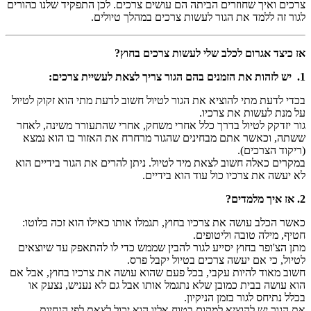
צרכים ואיך שחוזרים הביתה הם עושים צרכים. לכן התפקיד שלנו כהורים
לגור זה ללמד את הגור לעשות צרכים במהלך טיולים.
אז כיצד אגרום לכלב שלי לעשות צרכים בחוץ
?
1. יש לזהות את הזמנים בהם הגור צריך לצאת לעשיית צרכים
:
בכדי לדעת מתי להוציא את הגור לטיול חשוב לדעת מתי הוא זקוק לטיול
על מנת לעשות את צרכיו.
גור יזדקק לטיול בדרך כלל אחרי משחק, אחרי שהתעורר משינה, לאחר
ששתה, וכאשר אתם מבחינים שהגור מרחרח את האזור בו הוא נמצא
(ריקוד הצרכים).
במקרים כאלה חשוב לצאת מיד לטיול. ניתן להרים את הגור בידיים הוא
לא יעשה את צרכיו כול עוד הוא בידיים.
2. אז איך מלמדים
?
כאשר הכלב עושה את צרכיו בחוץ, תגמלו אותו כאילו הוא זכה בלוטו:
חטיף, מילה טובה וליטופים.
מתן הצ'ופר בחוץ יסייע לגור להבין שממש כדי לו להתאפק עד שיוצאים
לטיול, כי אם יעשה צרכים בטיול יקבל פרס.
חשוב מאוד להיות עקבי, בכל פעם שהוא עושה את צרכיו בחוץ, אבל אם
הוא עושה בבית כמובן שלא נתגמל אותו אבל גם לא נעניש, נצעק או
בכלל נתיחס לגור בזמן הניקיון.
את הגור יש להוציא למקום בטוח אליו הוא יכול לצאת לפי הנחיות