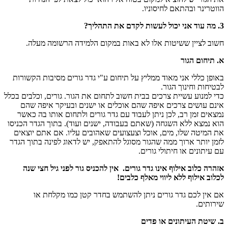
הווטרינר ובהתאם לחיסוניו.
3. מה עוד אני יכול לעשות לקדם את התהליך?
חשוב לציין ששיטות אלו לא באות במקום הלמידה הרשומה מעלה.
א. תיחום הגור
באופן כללי אני מאוד ממליץ על תיחום ע"י גדר גורים מסיבות הקשורות
לבטיחות וחינוך הגור.
כדי למנוע עשיית צרכים בבית חשוב לתחום את הגור. גורים, וכלבים בכלל
אינם עושים צרכים איפה שהם אוכלים או ישנים ובעיקר איפה שהם
נמצאים זמן רב, לכן ניתן לעבוד עם גדר גורים ולתחום אותו בה כאשר
הוא נמצא ללא השגחה (שאתם בעבודה, ישנים ועוד). בתוך הגדר הכניסו
את המיטה שלו, מים, אוכל וצעצועים שאהובים עליו. אם אתם יוצאים
לזמן יותר ארוך ממה שהגור מסוגל להתאפק, יש לדאוג לפינה בתוך הגדר
עם עיתונים או חיתולי גורים.
אזהרה כלוב אילוף אינו גדר גורים. אין להכניס גור לפני גיל חצי שנה
לכלוב אילוף ללא ליווי מאלף כלבים
!
אם אין לכם גדר גורים ניתן להשתמש בחדר קטן כמו מקלחת או
שירותים.
ב. שיטת העיתונים או פדים