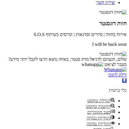
יצירת קשר
חוות דוגסנטר
אירוח בחווה | סיורים וסדנאות | קורסים בשיתוף S.O.S
I will be back soon
שלום, הגעתם לדניאל מדוג סנטר, באיזה נושא תרצו לקבל יותר מידע?
מעבר לצ׳אט
דילוג לתוכן
פתח
סרגל
נגישות
כלי נגישות
הגדלת טקסט
הקטנת טקסט
מצב מונוכרום
ניגודיות גבוהה
ניגודיות נמוכה